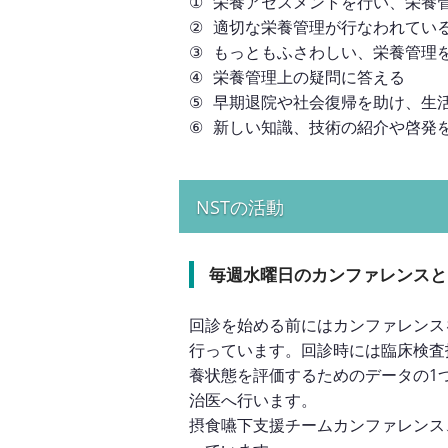
①
栄養アセスメントを行い、栄養
②
適切な栄養管理が行なわれてい
③
もっともふさわしい、栄養管理
④
栄養管理上の疑問に答える
⑤
早期退院や社会復帰を助け、生
⑥
新しい知識、技術の紹介や啓発
NSTの活動
毎週水曜日のカンファレンスと
回診を始める前にはカンファレンス
行っています。回診時には臨床検査
養状態を評価するためのデータの1
治医へ行います。
摂食嚥下支援チームカンファレンス