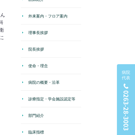
さん
外来案内・フロア案内
科
衛
理事長挨拶
に
院長挨拶
使命・理念
病院
代表
病院の概要・沿革
0263-28-3003
診療指定・学会施設認定等
部門紹介
臨床指標